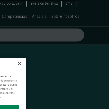
 corporativa
Inversión temática
ETFs
Competencias
Análisis
Sobre nosotros
ue nuestra
 la experiencia
echazar algunas
amente, y el
ión sobre las
».