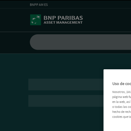
BNPP AM ES
Uso de coo
Nosotros, (AX
página web fu
en la web, as
o todas las c
hecho de rech
cookies que t