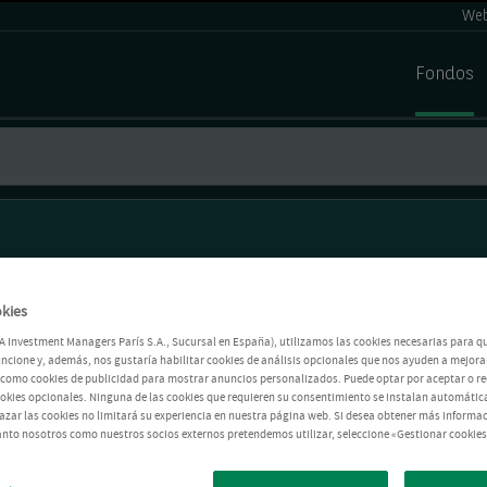
Web
Fondos
kies
A Investment Managers París S.A., Sucursal en España), utilizamos las cookies necesarias para q
ncione y, además, nos gustaría habilitar cookies de análisis opcionales que nos ayuden a mejorar
í como cookies de publicidad para mostrar anuncios personalizados. Puede optar por aceptar o r
ookies opcionales. Ninguna de las cookies que requieren su consentimiento se instalan automátic
azar las cookies no limitará su experiencia en nuestra página web. Si desea obtener más informac
anto nosotros como nuestros socios externos pretendemos utilizar, seleccione «Gestionar cookies