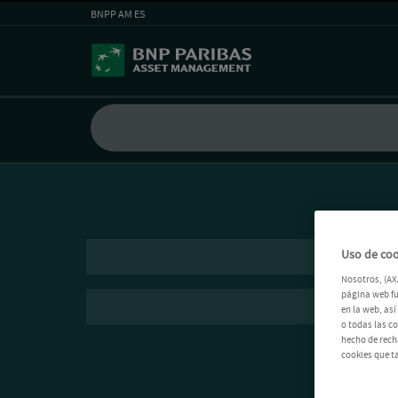
BNPP AM ES
Uso de coo
Nosotros, (AX
página web fu
en la web, as
o todas las c
hecho de rech
cookies que t