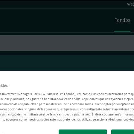
Web
Fondos
kies
A Investment Managers París S.A., Sucursal en España), utilizamos las cookies necesarias para q
ncione y, además, nos gustaría habilitar cookies de análisis opcionales que nos ayuden a mejorar
í como cookies de publicidad para mostrar anuncios personalizados. Puede optar por aceptar o r
ookies opcionales. Ninguna de las cookies que requieren su consentimiento se instalan automátic
azar las cookies no limitará su experiencia en nuestra página web. Si desea obtener más informac
anto nosotros como nuestros socios externos pretendemos utilizar, seleccione «Gestionar cookies