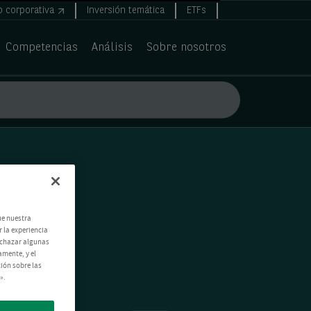
 corporativa
Inversión temática
ETFs
Competencias
Análisis
Sobre nosotros
ue nuestra
 la experiencia
echazar algunas
amente, y el
ión sobre las
».